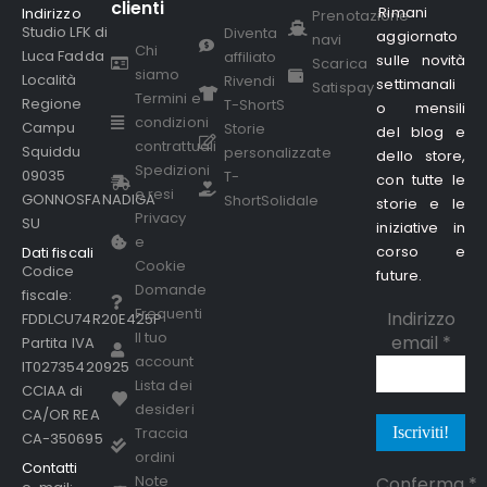
clienti
Rimani
Indirizzo
.
Prenotazione
Studio LFK di
Diventa
aggiornato
navi
Chi
Luca Fadda
affiliato
sulle novità
Scarica
siamo
Località
Rivendi
settimanali
Satispay
Termini e
Regione
T-ShortS
o mensili
condizioni
Campu
Storie
del blog e
contrattuali
Squiddu
personalizzate
dello store,
Spedizioni
09035
T-
con tutte le
e resi
GONNOSFANADIGA
ShortSolidale
storie e le
Privacy
SU
iniziative in
e
corso e
Dati fiscali
Cookie
Codice
future.
Domande
fiscale:
Frequenti
Indirizzo
FDDLCU74R20E425P
Il tuo
email
*
Partita IVA
account
IT02735420925
Lista dei
CCIAA di
desideri
CA/OR REA
Traccia
CA-350695
ordini
Contatti
Note
Conferma
*