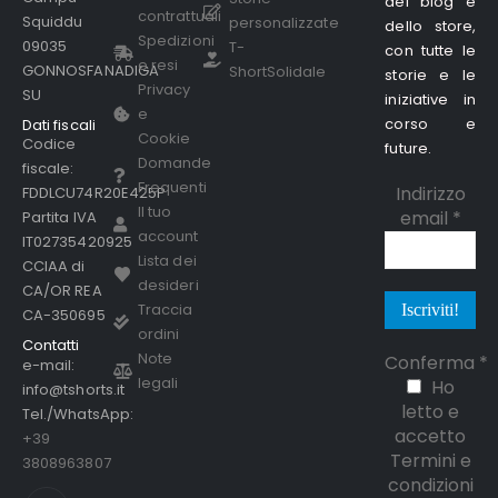
del blog e
contrattuali
Squiddu
personalizzate
dello store,
Spedizioni
09035
T-
con tutte le
e resi
GONNOSFANADIGA
ShortSolidale
storie e le
Privacy
SU
iniziative in
e
corso e
Dati fiscali
Cookie
Codice
future.
Domande
fiscale:
Frequenti
Indirizzo
FDDLCU74R20E425P
Il tuo
email
*
Partita IVA
account
IT02735420925
Lista dei
CCIAA di
desideri
CA/OR REA
Traccia
CA-350695
ordini
Contatti
Note
Conferma
*
e-mail:
legali
Ho
info@tshorts.it
letto e
Tel./WhatsApp:
accetto
+39
Termini e
3808963807
condizioni