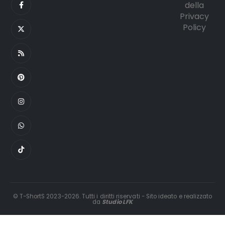
della
Privacy
Policy
© T-ShortS 2023-2026. Tutti i diritti riservati - Sito ideato e realizzato
da
Studio LFK