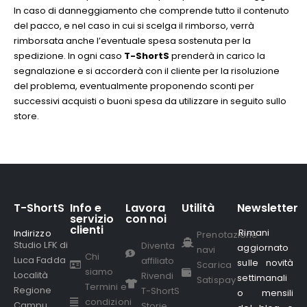
In caso di danneggiamento che comprende tutto il contenuto
del pacco, e nel caso in cui si scelga il rimborso, verrà
rimborsata anche l’eventuale spesa sostenuta per la
spedizione. In ogni caso
T-ShortS
prenderà in carico la
segnalazione e si accorderà con il cliente per la risoluzione
del problema, eventualmente proponendo sconti per
successivi acquisti o buoni spesa da utilizzare in seguito sullo
store.
T-ShortS
Info e
Lavora
Utilità
Newsletter
servizio
con noi
clienti
Rimani
Indirizzo
.
Prenotazione
Studio LFK di
Diventa
aggiornato
navi
Chi
Luca Fadda
affiliato
sulle novità
Scarica
siamo
Località
Rivendi
settimanali
Satispay
Termini e
Regione
T-ShortS
o mensili
condizioni
Campu
Storie