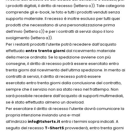
i prodotti digitali, il diritto di recesso (lettera o)). Tale categoria
comprende gli e-book, le foto e tutti i prodotti venduti senza
supporto materiale. Il recesso è inoltre escluso per tutti quei
prodotti che necessitano di una personalizzazione prima
dell’invio (lettera c)) e per i contratti di servizi dopo il loro
svolgimento (lettera a)).
Per i restanti prodotti l’utente potrà recedere dall’acquisto
effettuato
entro trenta giorni
dal ricevimento materiale
della merce ordinata. Se la spedizione avviene con più
consegne, il diritto di recesso potrà essere esercitato entro
trenta giorni dal ricevimento dell’ultima spedizione. In merito ai
contratti di servizi, il diritto di recesso potrà essere
esercitato entro trenta giorni dalla conclusione del contratto,
sempre che il servizio non sia stato reso nel frattempo. Non
sarà possibile recedere dall’acquisto di supporti multimediali,
se è stato effettuato almeno un dowload.
Per esercitare il diritto di recesso l’utente dovrà comunicare la
propria intenzione inviando una e-mail
all’indirizzo
info@tshorts.it
entro i termini sopra indicati. A
seguito del recesso
T-ShortS
provvederà, entro trenta giorni