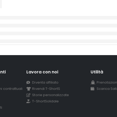
nti
Lavora con noi
Utilità
Diventa affiliato
Prenotazion
i contrattuali
Rivendi T-ShortS
Scarica Sat
Storie personalizzate
T-ShortSolidale
ti