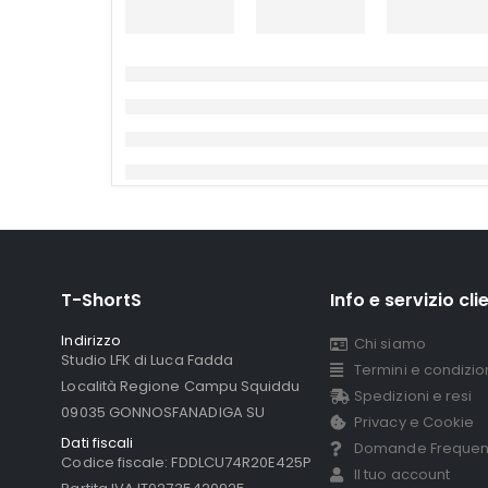
T-ShortS
Info e servizio clie
Indirizzo
Chi siamo
Studio LFK di Luca Fadda
Termini e condizion
Località Regione Campu Squiddu
Spedizioni e resi
09035 GONNOSFANADIGA SU
Privacy e Cookie
Dati fiscali
Domande Frequen
Codice fiscale: FDDLCU74R20E425P
Il tuo account