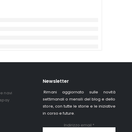
Newsletter
Rimani aggiornato sulle novità
.
e navi
settimanali o mensili del blog e dello
ispay
store, con tutte le storie e le iniziative
in corso e future.
Indirizzo email
*