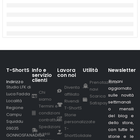
T-ShortS
Info e
Lavora
Utilità
Newsletter
servizio
con noi
clienti
Rimani
Indirizzo
.
Prenotazione
Studio LFK di
Diventa
aggiornato
navi
Chi
Luca Fadda
affiliato
sulle novità
Scarica
siamo
Località
Rivendi
settimanali
Satispay
Termini e
Regione
T-ShortS
o mensili
condizioni
Campu
Storie
del blog e
contrattuali
Squiddu
personalizzate
dello store,
Spedizioni
09035
T-
con tutte le
e resi
GONNOSFANADIGA
ShortSolidale
storie e le