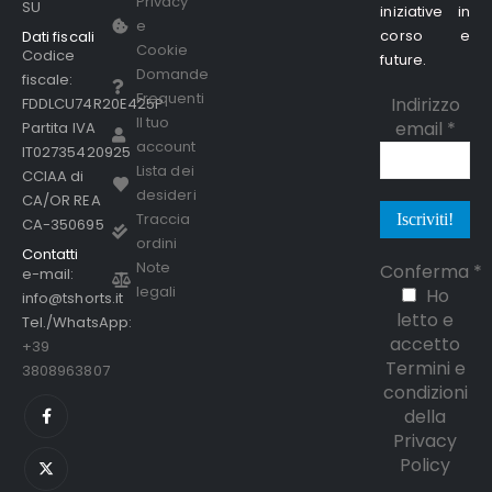
Privacy
SU
iniziative in
e
corso e
Dati fiscali
Cookie
Codice
future.
Domande
fiscale:
Frequenti
Indirizzo
FDDLCU74R20E425P
Il tuo
email
*
Partita IVA
account
IT02735420925
Lista dei
CCIAA di
desideri
CA/OR REA
Traccia
CA-350695
ordini
Contatti
Note
Conferma
*
e-mail:
legali
Ho
info@tshorts.it
letto e
Tel./WhatsApp:
accetto
+39
Termini e
3808963807
condizioni
della
Privacy
Policy