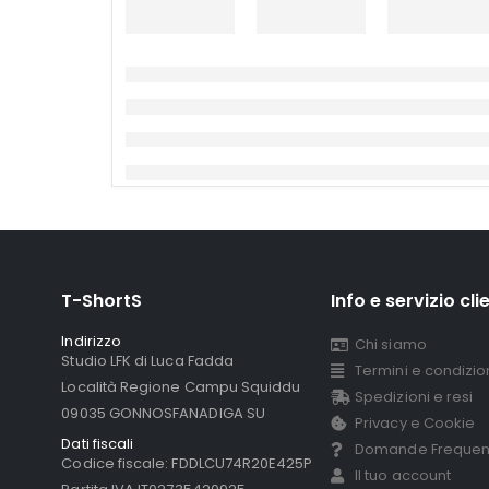
T-ShortS
Info e servizio clie
Indirizzo
Chi siamo
Studio LFK di Luca Fadda
Termini e condizion
Località Regione Campu Squiddu
Spedizioni e resi
09035 GONNOSFANADIGA SU
Privacy e Cookie
Dati fiscali
Domande Frequen
Codice fiscale: FDDLCU74R20E425P
Il tuo account