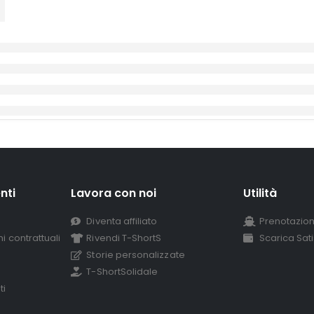
nti
Lavora con noi
Utilità
Diventa affiliato
Prenotazion
i contrattuali
Rivendi T-ShortS
Scarica Sat
Storie personalizzate
T-ShortSolidale
ti