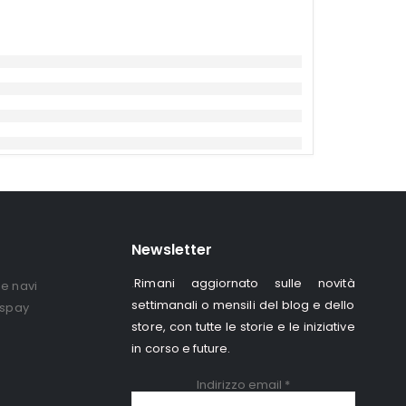
Newsletter
Rimani aggiornato sulle novità
.
e navi
settimanali o mensili del blog e dello
ispay
store, con tutte le storie e le iniziative
in corso e future.
Indirizzo email
*