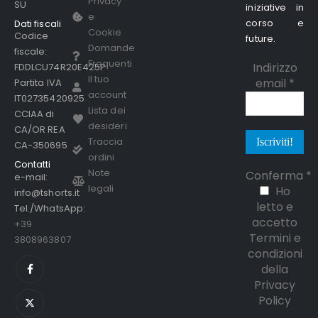
Privacy
SU
iniziative in
e
corso e
Dati fiscali
Cookie
Codice
future.
Domande
fiscale:
Frequenti
Indirizzo
FDDLCU74R20E425P
Il tuo
email
*
Partita IVA
account
IT02735420925
Lista dei
CCIAA di
desideri
CA/OR REA
Traccia
CA-350695
ordini
Contatti
Note
Conferma
*
e-mail:
legali
Ho
info@tshorts.it
letto e
Tel./WhatsApp:
accetto
+39
Termini e
3808963807
condizioni
della
Privacy
Policy