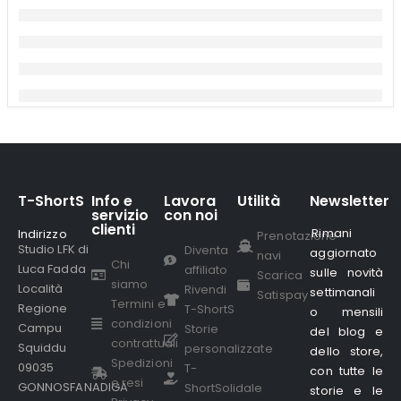
T-ShortS
Info e
Lavora
Utilità
Newsletter
servizio
con noi
clienti
Rimani
Indirizzo
.
Prenotazione
Studio LFK di
Diventa
aggiornato
navi
Chi
Luca Fadda
affiliato
sulle novità
Scarica
siamo
Località
Rivendi
settimanali
Satispay
Termini e
Regione
T-ShortS
o mensili
condizioni
Campu
Storie
del blog e
contrattuali
Squiddu
personalizzate
dello store,
Spedizioni
09035
T-
con tutte le
e resi
GONNOSFANADIGA
ShortSolidale
storie e le