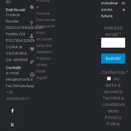
Privacy
SU
iniziative in
e
corso e
Dati fiscali
Cookie
Codice
future.
Domande
fiscale:
Frequenti
Indirizzo
FDDLCU74R20E425P
Il tuo
email
*
Partita IVA
account
IT02735420925
Lista dei
CCIAA di
desideri
CA/OR REA
Traccia
CA-350695
ordini
Contatti
Note
Conferma
*
e-mail:
legali
Ho
info@tshorts.it
letto e
Tel./WhatsApp:
accetto
+39
Termini e
3808963807
condizioni
della
Privacy
Policy