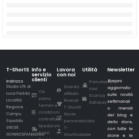
T-ShortS
Info e
Lavora
Utilità
Newsletter
servizio
con noi
clienti
Rimani
Indirizzo
.
Prenotazione
Studio LFK di
Diventa
aggiornato
navi
Chi
Luca Fadda
affiliato
sulle novità
Scarica
siamo
Località
Rivendi
settimanali
Satispay
Termini e
Regione
T-ShortS
o mensili
condizioni
Campu
Storie
del blog e
contrattuali
Squiddu
personalizzate
dello store,
Spedizioni
09035
T-
con tutte le
e resi
GONNOSFANADIGA
ShortSolidale
storie e le