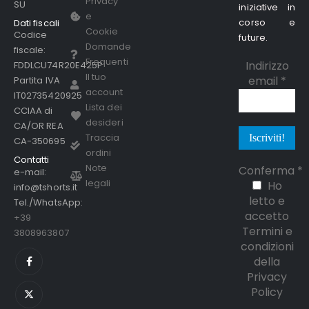
Privacy
SU
iniziative in
e
corso e
Dati fiscali
Cookie
Codice
future.
Domande
fiscale:
Frequenti
Indirizzo
FDDLCU74R20E425P
Il tuo
email
*
Partita IVA
account
IT02735420925
Lista dei
CCIAA di
desideri
CA/OR REA
Traccia
CA-350695
ordini
Contatti
Note
Conferma
*
e-mail:
legali
Ho
info@tshorts.it
letto e
Tel./WhatsApp:
accetto
+39
Termini e
3808963807
condizioni
della
Privacy
Policy