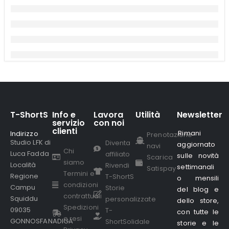
T-ShortS
Info e
Lavora
Utilità
Newsletter
servizio
con noi
clienti
Rimani
Indirizzo
.
Prenotazione
Studio LFK di
Diventa
aggiornato
navi
Chi
Luca Fadda
affiliato
sulle novità
Scarica
siamo
Località
Rivendi
settimanali
Satispay
Termini e
Regione
T-ShortS
o mensili
condizioni
Campu
Storie
del blog e
contrattuali
Squiddu
personalizzate
dello store,
Spedizioni
09035
T-
con tutte le
e resi
GONNOSFANADIGA
ShortSolidale
storie e le