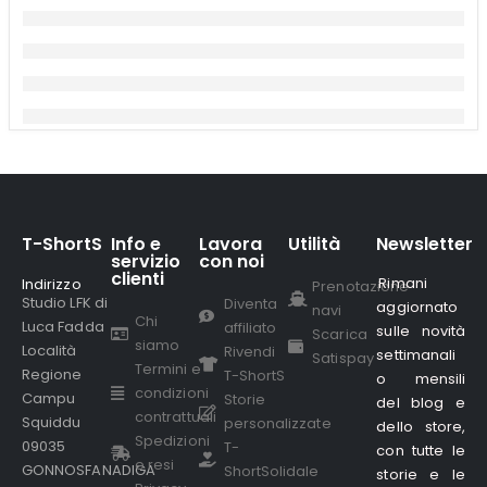
T-ShortS
Info e
Lavora
Utilità
Newsletter
servizio
con noi
clienti
Rimani
Indirizzo
.
Prenotazione
Studio LFK di
Diventa
aggiornato
navi
Chi
Luca Fadda
affiliato
sulle novità
Scarica
siamo
Località
Rivendi
settimanali
Satispay
Termini e
Regione
T-ShortS
o mensili
condizioni
Campu
Storie
del blog e
contrattuali
Squiddu
personalizzate
dello store,
Spedizioni
09035
T-
con tutte le
e resi
GONNOSFANADIGA
ShortSolidale
storie e le