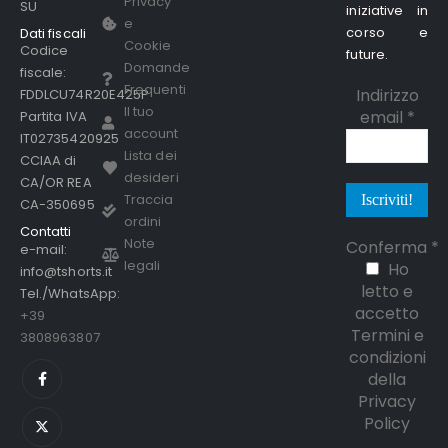
Privacy
SU
iniziative in
e
corso e
Dati fiscali
Cookie
Codice
future.
Domande
fiscale:
Frequenti
Indirizzo
FDDLCU74R20E425P
Il tuo
email
*
Partita IVA
account
IT02735420925
Lista dei
CCIAA di
desideri
CA/OR REA
Traccia
CA-350695
ordini
Contatti
Note
Conferma
*
e-mail:
legali
Ho
info@tshorts.it
letto e
Tel./WhatsApp:
accetto
+39
Termini e
3808963807
condizioni
della
Privacy
Policy