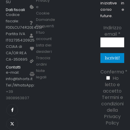
Privacy
SU
iniziative in
e
corso e
Dati fiscali
Cookie
Codice
future.
Domande
fiscale:
Frequenti
Indirizzo
FDDLCU74R20E425P
Il tuo
email
*
Partita IVA
account
IT02735420925
Lista dei
CCIAA di
desideri
CA/OR REA
Traccia
CA-350695
ordini
Contatti
Note
Conferma
*
e-mail:
legali
Ho
info@tshorts.it
letto e
Tel./WhatsApp:
accetto
+39
Termini e
3808963807
condizioni
della
Privacy
Policy