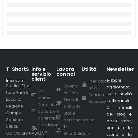
T-ShortS
Info e
Lavora
Utilità
Newsletter
servizio
con noi
clienti
Rimani
Indirizzo
.
Prenotazione
Studio LFK di
Diventa
aggiornato
navi
Chi
Luca Fadda
affiliato
sulle novità
Scarica
siamo
Località
Rivendi
settimanali
Satispay
Termini e
Regione
T-ShortS
o mensili
condizioni
Campu
Storie
del blog e
contrattuali
Squiddu
personalizzate
dello store,
Spedizioni
09035
T-
con tutte le
e resi
GONNOSFANADIGA
ShortSolidale
storie e le