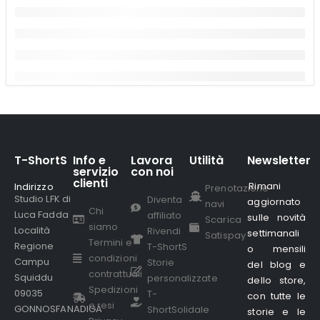
T-ShortS
Info e
Lavora
Utilità
Newsletter
servizio
con noi
clienti
Rimani
Indirizzo
.
Prenotazione
Studio LFK di
Diventa
aggiornato
navi
Chi
Luca Fadda
affiliato
sulle novità
Scarica
siamo
Località
Rivendi
settimanali
Satispay
Termini e
Regione
T-ShortS
o mensili
condizioni
Campu
Storie
del blog e
contrattuali
Squiddu
personalizzate
dello store,
Spedizioni
09035
T-
con tutte le
e resi
GONNOSFANADIGA
ShortSolidale
storie e le