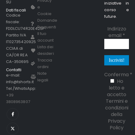
Privacy
SU
iniziative in
e
corso e
Dati fiscali
Cookie
Codice
future.
Domande
fiscale:
Frequenti
Indirizzo
FDDLCU74R20E425P
Il tuo
email
*
Partita IVA
account
IT02735420925
Lista dei
CCIAA di
desideri
CA/OR REA
Traccia
CA-350695
ordini
Contatti
Note
Conferma
*
e-mail:
legali
Ho
info@tshorts.it
letto e
Tel./WhatsApp:
accetto
+39
Termini e
3808963807
condizioni
della
Privacy
Policy