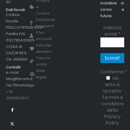
Privacy
SU
iniziative in
e
corso e
Dati fiscali
Cookie
Codice
future.
Domande
fiscale:
Frequenti
Indirizzo
FDDLCU74R20E425P
Il tuo
email
*
Partita IVA
account
IT02735420925
Lista dei
CCIAA di
desideri
CA/OR REA
Traccia
CA-350695
ordini
Contatti
Note
Conferma
*
e-mail:
legali
Ho
info@tshorts.it
letto e
Tel./WhatsApp:
accetto
+39
Termini e
3808963807
condizioni
della
Privacy
Policy