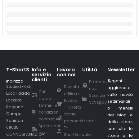
T-ShortS
Info e
Lavora
Utilità
Newsletter
servizio
con noi
clienti
Rimani
Indirizzo
.
Prenotazione
Studio LFK di
Diventa
aggiornato
navi
Chi
Luca Fadda
affiliato
sulle novità
Scarica
siamo
Località
Rivendi
settimanali
Satispay
Termini e
Regione
T-ShortS
o mensili
condizioni
Campu
Storie
del blog e
contrattuali
Squiddu
personalizzate
dello store,
Spedizioni
09035
T-
con tutte le
e resi
GONNOSFANADIGA
ShortSolidale
storie e le