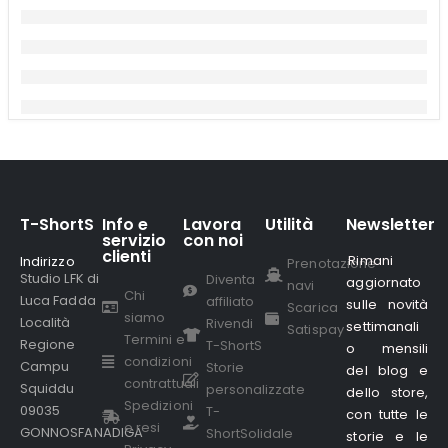
T-ShortS
Info e
Lavora
Utilità
Newsletter
servizio
con noi
clienti
Rimani
Indirizzo
.
Prenotazione
Studio LFK di
Diventa
aggiornato
navi
Chi
Luca Fadda
affiliato
sulle novità
Scarica
siamo
Località
Rivendi
settimanali
Satispay
Termini e
Regione
T-ShortS
o mensili
condizioni
Campu
Storie
del blog e
contrattuali
Squiddu
personalizzate
dello store,
Spedizioni
09035
T-
con tutte le
e resi
GONNOSFANADIGA
ShortSolidale
storie e le