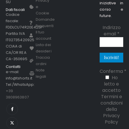
Privacy
SU
iniziative in
e
corso e
Dati fiscali
Cookie
Codice
future.
Domande
fiscale:
Frequenti
Indirizzo
FDDLCU74R20E425P
Il tuo
email
*
Partita IVA
account
IT02735420925
Lista dei
CCIAA di
desideri
CA/OR REA
Traccia
CA-350695
ordini
Contatti
Note
Conferma
*
e-mail:
legali
Ho
info@tshorts.it
letto e
Tel./WhatsApp:
accetto
+39
Termini e
3808963807
condizioni
della
Privacy
Policy