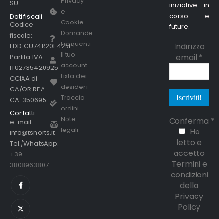
Privacy
SU
iniziative in
e
corso e
Dati fiscali
Cookie
Codice
future.
Domande
fiscale:
Frequenti
Indirizzo
FDDLCU74R20E425P
Il tuo
email
*
Partita IVA
account
IT02735420925
Lista dei
CCIAA di
desideri
CA/OR REA
Traccia
CA-350695
ordini
Contatti
Note
Conferma
*
e-mail:
legali
Ho
info@tshorts.it
letto e
Tel./WhatsApp:
accetto
+39
Termini e
3808963807
condizioni
della
Privacy
Policy