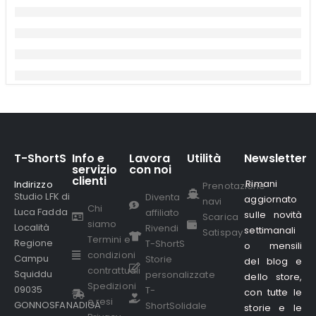
T-ShortS
Info e
Lavora
Utilità
Newsletter
servizio
con noi
clienti
Rimani
Indirizzo
.
Prenotazione
Studio LFK di
Diventa
aggiornato
navi
Chi
Luca Fadda
affiliato
sulle novità
Scarica
siamo
Località
Rivendi
settimanali
Satispay
Termini e
Regione
T-ShortS
o mensili
condizioni
Campu
Storie
del blog e
contrattuali
Squiddu
personalizzate
dello store,
Spedizioni
09035
T-
con tutte le
e resi
GONNOSFANADIGA
ShortSolidale
storie e le