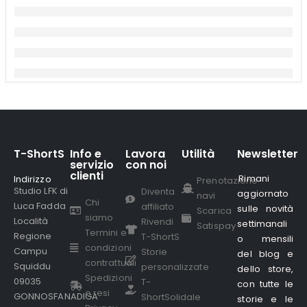
T-ShortS
Info e
Lavora
Utilità
Newsletter
servizio
con noi
clienti
Rimani
Indirizzo
.
Prenotazione
Studio LFK di
Diventa
aggiornato
navi
Chi
Luca Fadda
affiliato
sulle novità
Scarica
siamo
Località
Rivendi
settimanali
Satispay
Termini e
Regione
T-ShortS
o mensili
condizioni
Campu
Storie
del blog e
contrattuali
Squiddu
personalizzate
dello store,
Spedizioni
09035
T-
con tutte le
e resi
GONNOSFANADIGA
ShortSolidale
storie e le