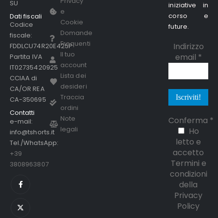
Privacy
SU
iniziative in
e
corso e
Dati fiscali
Cookie
Codice
future.
Domande
fiscale:
Frequenti
Indirizzo
FDDLCU74R20E425P
Il tuo
email
*
Partita IVA
account
IT02735420925
Lista dei
CCIAA di
desideri
CA/OR REA
Traccia
CA-350695
ordini
Contatti
Note
Conferma
*
e-mail:
legali
Ho
info@tshorts.it
letto e
Tel./WhatsApp:
accetto
+39
Termini e
3808963807
condizioni
della
Privacy
Policy