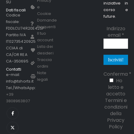
Privacy
SU
iniziative in
e
corso e
Dati fiscali
Cookie
Codice
future.
Domande
fiscale:
Frequenti
Indirizzo
FDDLCU74R20E425P
Il tuo
email
*
Partita IVA
account
IT02735420925
Lista dei
CCIAA di
desideri
CA/OR REA
Traccia
CA-350695
ordini
Contatti
Note
Conferma
*
e-mail:
legali
Ho
info@tshorts.it
letto e
Tel./WhatsApp:
accetto
+39
Termini e
3808963807
condizioni
della
Privacy
Policy