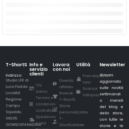
T-ShortS
Info e
Lavora
Utilità
Newsletter
servizio
con noi
clienti
Rimani
Indirizzo
.
Prenotazione
Studio LFK di
Diventa
aggiornato
navi
Chi
Luca Fadda
affiliato
sulle novità
Scarica
siamo
Località
Rivendi
settimanali
Satispay
Termini e
Regione
T-ShortS
o mensili
condizioni
Campu
Storie
del blog e
contrattuali
Squiddu
personalizzate
dello store,
Spedizioni
09035
T-
con tutte le
e resi
GONNOSFANADIGA
ShortSolidale
storie e le