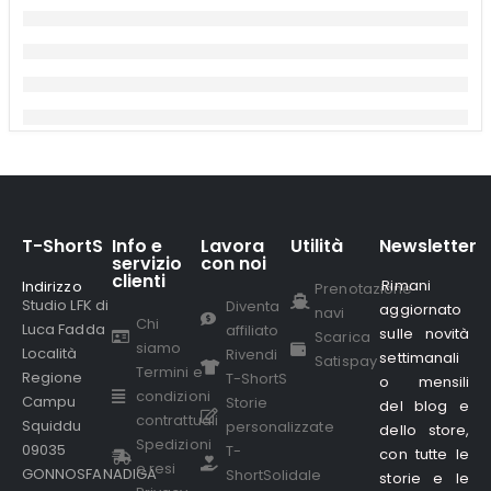
T-ShortS
Info e
Lavora
Utilità
Newsletter
servizio
con noi
clienti
Rimani
Indirizzo
.
Prenotazione
Studio LFK di
Diventa
aggiornato
navi
Chi
Luca Fadda
affiliato
sulle novità
Scarica
siamo
Località
Rivendi
settimanali
Satispay
Termini e
Regione
T-ShortS
o mensili
condizioni
Campu
Storie
del blog e
contrattuali
Squiddu
personalizzate
dello store,
Spedizioni
09035
T-
con tutte le
e resi
GONNOSFANADIGA
ShortSolidale
storie e le