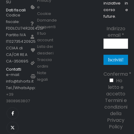
Privacy
SU
iniziative in
e
corso e
Dati fiscali
Cookie
Codice
future.
Domande
fiscale:
Frequenti
Indirizzo
FDDLCU74R20E425P
Il tuo
email
*
Partita IVA
account
IT02735420925
Lista dei
CCIAA di
desideri
CA/OR REA
Traccia
CA-350695
ordini
Contatti
Note
Conferma
*
e-mail:
legali
Ho
info@tshorts.it
letto e
Tel./WhatsApp:
accetto
+39
Termini e
3808963807
condizioni
della
Privacy
Policy